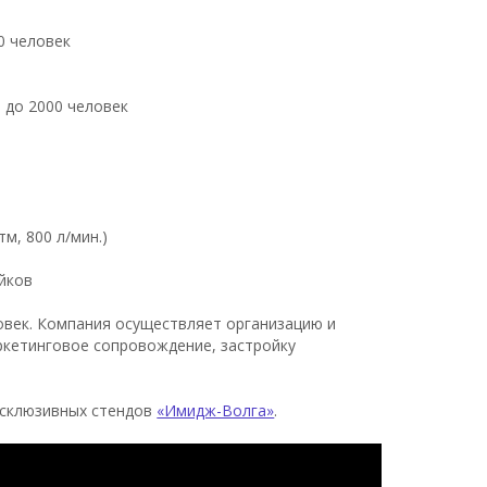
0 человек
 до 2000 человек
м, 800 л/мин.)
йков
век. Компания осуществляет организацию и
ркетинговое сопровождение, застройку
эксклюзивных стендов
«Имидж-Волга»
.