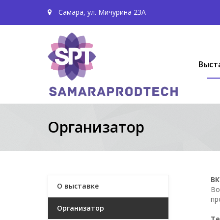
Самара, ул. Мичурина 23А
Выст
Организатор
ВК
О выставке
Во
пр
Организатор
Те