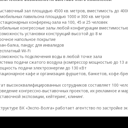
ыставочный зал площадью 4500 кв. метров, вместимость до 400
 мобильных павильона площадью 1000 и 300 кв. метров
 стационарных конференц-зала на 100, 45 и 25 человек
обильные конгрессные залы любой конфигурации вместимостью
озможность установки конструкций высотой до 8 м
рочное напольное покрытие
ран-балка, пандус для инвалидов
есплатный Wi-Fi
озможность подключения воды в любой точке зала
истема подачи сжатого воздуха (компрессор мощностью до 13 ат
ощность подачи электроэнергии до 130 кВт
тационарное кафе и организация фуршетов, банкетов, кофе-бре
ат высококвалифицированных сотрудников составляет 100 чело
оведение конгрессно-выставочных проектов, их рекламное и ма
ставочной экспозиции, кейтеринг, клининг.
структуре ВК «Экспо-Волга» работает агентство по застройке 