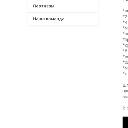
Партнеры
*в
*2
Наша команда
*4
*м
*в
*п
*к
*б
*в
*с
*м
*с
Шт
пр
вы
В 