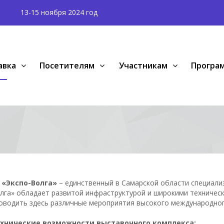
13-15 ноября 2024 год
авка
Посетителям
Участникам
Програ
 «Экспо-Волга»
– единственный в Самарской области специали
лга» обладает развитой инфраструктурой и широкими техниче
оводить здесь различные мероприятия высокого международног
хнические возможности выставочного комплекса: