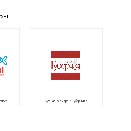
еры
odSMI
Журнал "Самара и Губерния"