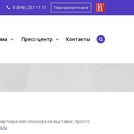
8 (846) 207 11
51
Перезвоните мне
мма
Пресс-центр
Контакты
партнера или спонсора на выставке, просто
x.ru