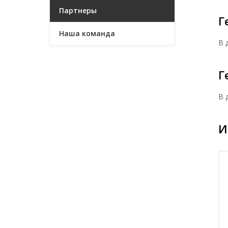
Партнеры
Г
Наша команда
В 
Г
В 
И