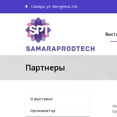
Самара, ул. Мичурина 23А
Выст
Партнеры
О выставке
Ув
Организатор
пр