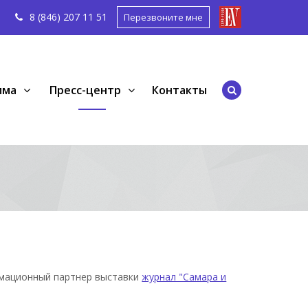
8 (846) 207 11
51
Перезвоните мне
мма
Пресс-центр
Контакты
мационный партнер выставки
журнал "Самара и