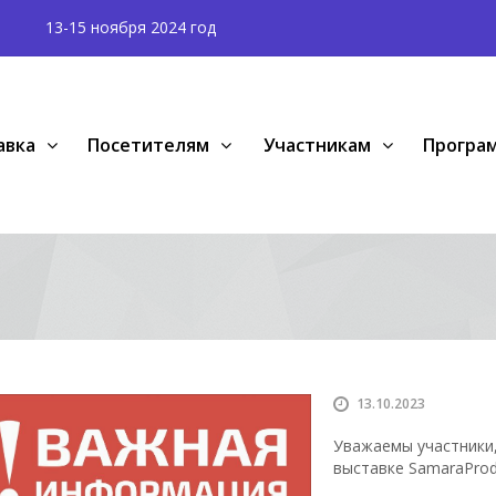
13-15 ноября 2024 год
авка
Посетителям
Участникам
Програ
13.10.2023
Уважаемы участники,
выставке SamaraProd