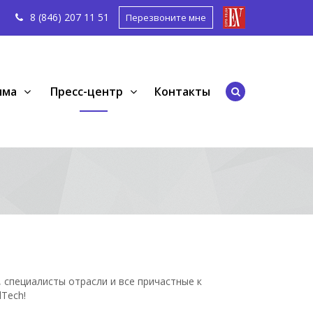
8 (846) 207 11
51
Перезвоните мне
мма
Пресс-центр
Контакты
 специалисты отрасли и все причастные к
Tech!