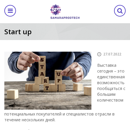
Назад
Назад
а
елям
кам
ма
ентр
Программа
Программа
Start up
ке
ма
ма
ма 2023
лиз
Программа 2023
Программа 2023
атор
частников
а
закупочная сессия
из
Торгово-закупочная с
Торгово-закупочная с
27.07.2022
Выставка
ы
ное участие
Спикеры
Спикеры
сегодня – это
единственная
манда
кие возможности
возможность
пообщаться с
большим
сторанов
количеством
потенциальных покупателей и специалистов отрасли в
течение нескольких дней.
ственные письма